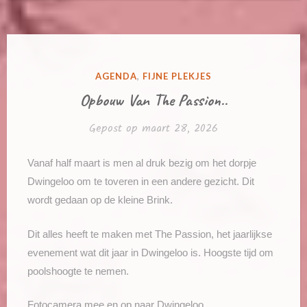
GEPLAATST
AGENDA
,
FIJNE PLEKJES
IN
Opbouw Van The Passion..
Gepost op
maart 28, 2026
Vanaf half maart is men al druk bezig om het dorpje
Dwingeloo om te toveren in een andere gezicht. Dit
wordt gedaan op de kleine Brink.
Dit alles heeft te maken met The Passion, het jaarlijkse
evenement wat dit jaar in Dwingeloo is. Hoogste tijd om
poolshoogte te nemen.
Fotocamera mee en op naar Dwingeloo.