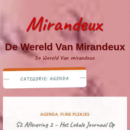
Naar
de
inhoud
springen
De Wereld Van Mirandeux
De Wereld Van mirandeux
AGENDA
CATEGORIE:
GEPLAATST
AGENDA
,
FIJNE PLEKJES
IN
S2 Aflevering 2 – Het Lokale Journaal Op