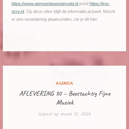
https://www.gemeentewesterveld.nl
en/of
https://kro-
ncrv.nl
. Op deze sites blijft de informatie actueel. Mocht
er een verandering plaatsvinden, zie je dit hier.
GEPLAATST
AGENDA
IN
AFLEVERING 30 – Beestachtig Fijne
Muziek
Gepost op
maart 21, 2026