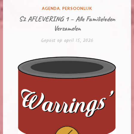
GEPLAATST
AGENDA
,
PERSOONLIJK
IN
S2 AFLEVERING 1 – Alle Familieleden
Verzamelen
Gepost op
april 15, 2026