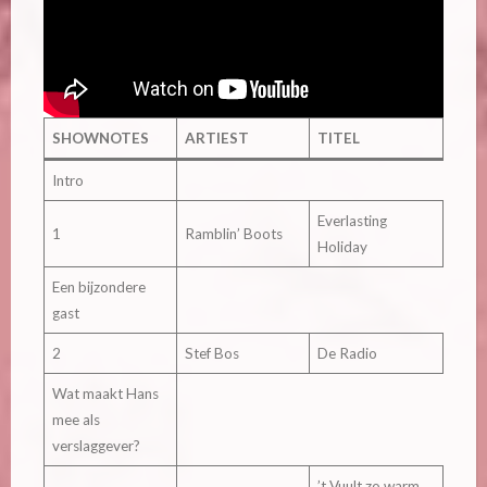
SHOWNOTES
ARTIEST
TITEL
Intro
Everlasting
1
Ramblin’ Boots
Holiday
Een bijzondere
gast
2
Stef Bos
De Radio
Wat maakt Hans
mee als
verslaggever?
’t Vuult zo warm