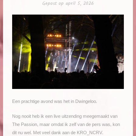
Gepost op
april 5, 2026
Een prachtige avond was het in Dwingeloo.
Nog nooit heb ik een live uitzending meegemaakt van
The Passion, maar omdat ik zelf van de pers was, kon
dit nu wel. Met veel dank aan de KRO_NCRV.