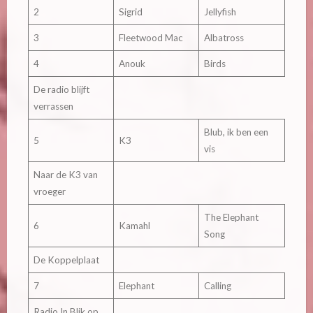
2
Sigrid
Jellyfish
3
Fleetwood Mac
Albatross
4
Anouk
Birds
De radio blijft
verrassen
Blub, ik ben een
5
K3
vis
Naar de K3 van
vroeger
The Elephant
6
Kamahl
Song
De Koppelplaat
7
Elephant
Calling
Radio In Blik op