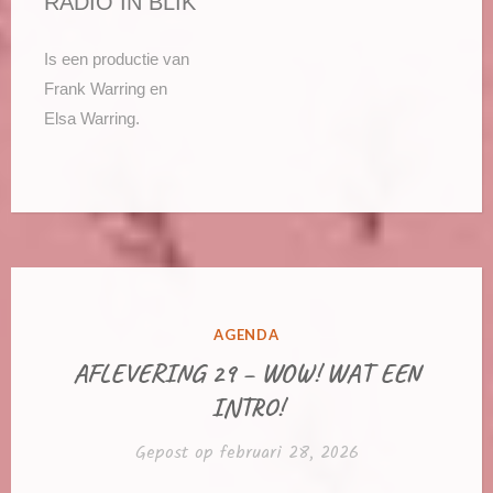
RADIO IN BLIK
Is een productie van
Frank Warring en
Elsa Warring.
GEPLAATST
AGENDA
IN
AFLEVERING 29 – WOW! WAT EEN
INTRO!
Gepost op
februari 28, 2026