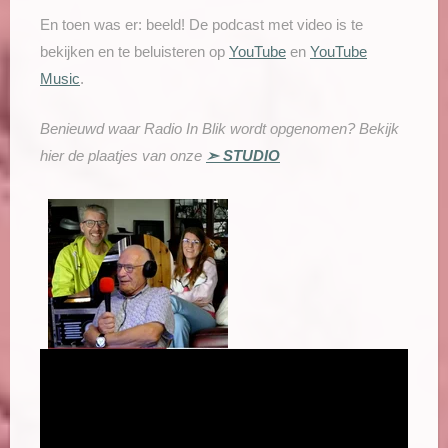
En toen was er: beeld! De podcast met video is te
bekijken en te beluisteren op
YouTube
en
YouTube
Music
.
Benieuwd waar Radio In Blik wordt opgenomen? Bekijk
hier de plaatjes van onze
➣ STUDIO