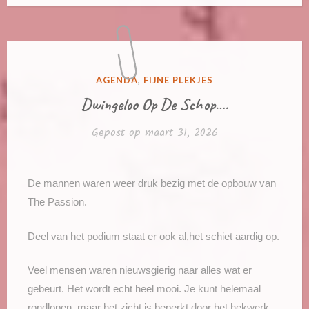
GEPLAATST
AGENDA
,
FIJNE PLEKJES
IN
Dwingeloo Op De Schop….
Gepost op
maart 31, 2026
De mannen waren weer druk bezig met de opbouw van
The Passion.
Deel van het podium staat er ook al,het schiet aardig op.
Veel mensen waren nieuwsgierig naar alles wat er
gebeurt. Het wordt echt heel mooi. Je kunt helemaal
rondlopen, maar het zicht is beperkt door het hekwerk.