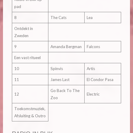
pad
8
The Cats
Lea
Ontdekt in
Zweden
9
Amanda Bergman
Falcons
Een vast ritueel
10
Spinvis
Artis
11
James Last
El Condor Pasa
Go Back To The
12
Electric
Zoo
Toekomstmuziek,
Afsluiting & Outro