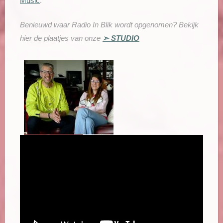
Music
.
Benieuwd waar Radio In Blik wordt opgenomen? Bekijk
hier de plaatjes van onze
➣ STUDIO