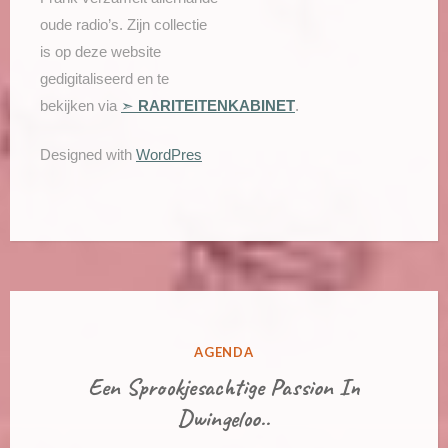
oude radio’s. Zijn collectie
is op deze website
gedigitaliseerd en te
bekijken via
➣
RARITEITENKABINET
.
Designed with
WordPres
GEPLAATST
AGENDA
IN
Een Sprookjesachtige Passion In
Dwingeloo..