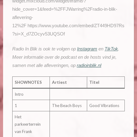
widget.mixcloud.com/widget/iframe/?
hide_cover=1&feed=%2FFJWarring%2Fradio-in-blik-
aflevering-
12%2F https://www.youtube.com/embed/ZT449HD97Rs
?si=X_d7ZOcyv53UQSOf
Radio In Blik is ook te volgen op
Instagram
en
TikTok
.
Meer informatie over de podcast en de hosts vind je,
samen met alle afleveringen, op
radioinblik.nl
SHOWNOTES
Artiest
Titel
Intro
1
The Beach Boys
Good Vibrations
Het
parkeerterrein
van Frank