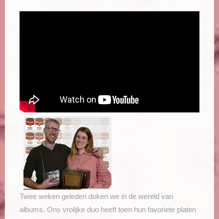
Twee weken geleden doken we in de wereld van
albums. Ons vrolijke duo heeft toen hun favoriete platen