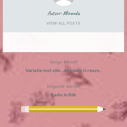
Auteur:
Miranda
VIEW ALL POSTS
Vorige bericht
Bericht
Variatie met olie…de keuze is reuze..
Navigatie
Volgende bericht
Radio In Blik