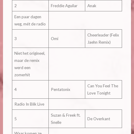
2
Freddie Aguilar
Anak
Een paar dagen
weg, mét de radio
Cheerleader (Felix
3
Omi
Jaehn Remix)
Niet het origineel,
maar de remix
werd een
zomerhit
Can You Feel The
4
Pentatonix
Love Tonight
Radio In Blik Live
Suzan & Freek ft.
5
De Overkant
Snelle
Waar komen ze