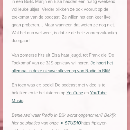
in een B&B. Marijn en Elsa hadden een rustig weekend
vol leuke uitjes. Verder blikken ze ook vooruit op de
toekomst van de podcast. Ze willen het een keer live
gaan proberen… Maar wanneer, dat weten ze nog niet.
Wat het duo wel weet, is dat ze de hele zomer(vakantie)
doorgaan!
Van zomerse hits uit Elsa haar jeugd, tot Frank die ‘De
Toekomst’ van de 3JS opnieuw wil horen.
Je hoort het
allemaal in deze nieuwe aflevering van Radio In Blik!
En toen was er: beeld! De podcast met video is te
bekijken en te beluisteren op
YouTube
en
YouTube
Music
.
Benieuwd waar Radio In Blik wordt opgenomen? Bekijk
hier de plaatjes van onze
➣ STUDIO
https://player-