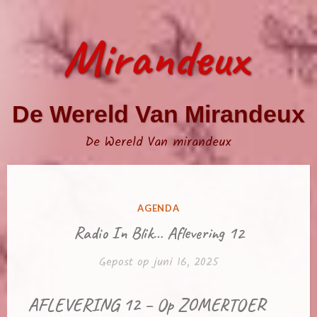
Naar
de
inhoud
springen
De Wereld Van Mirandeux
De Wereld Van mirandeux
GEPLAATST
AGENDA
IN
Radio In Blik… Aflevering 12
Gepost op
juni 16, 2025
AFLEVERING 12 – Op ZOMERTOER