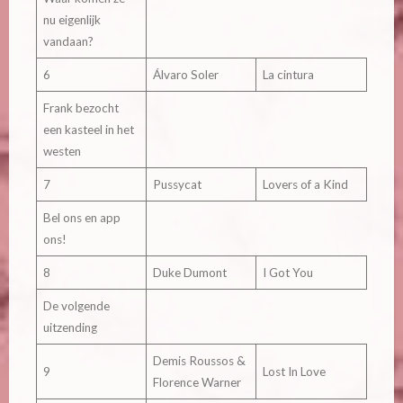
nu eigenlijk
vandaan?
6
Álvaro Soler
La cintura
Frank bezocht
een kasteel in het
westen
7
Pussycat
Lovers of a Kind
Bel ons en app
ons!
8
Duke Dumont
I Got You
De volgende
uitzending
Demis Roussos &
9
Lost In Love
Florence Warner